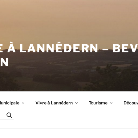
E À LANNÉDERN – BE
RN
unicipale
Vivre à Lannédern
Tourisme
Découvr