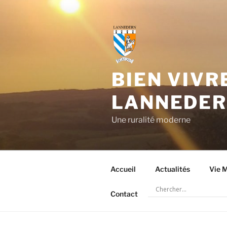
Aller
au
contenu
principal
BIEN VIVR
LANNEDE
Une ruralité moderne
Accueil
Actualités
Vie M
Contact