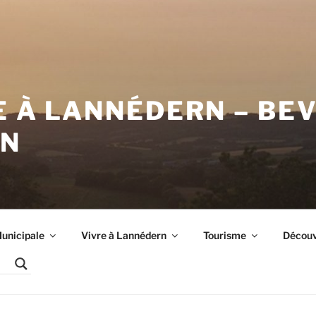
E À LANNÉDERN – BE
RN
unicipale
Vivre à Lannédern
Tourisme
Découvr