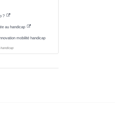
p ?
liée au handicap
innovation mobilité handicap
é handicap