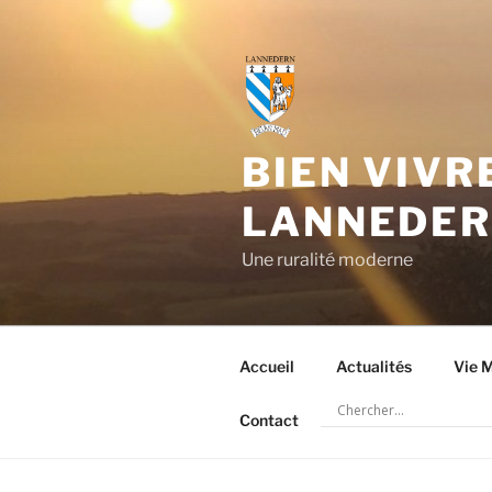
Aller
au
contenu
principal
BIEN VIVR
LANNEDE
Une ruralité moderne
Accueil
Actualités
Vie M
Contact