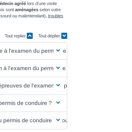
édecin agréé
lors d'une visite
mis sont
aménagées
selon votre
f (sourd ou malentendant),
troubles
Tout replier
Tout déplier
ire à l'examen du permis de conduire ?
on à l'examen du permis de conduire ?
reuves de l'examen du permis de conduire si vous
 permis de conduire ?
 du permis de conduire si vous avez un handicap ?