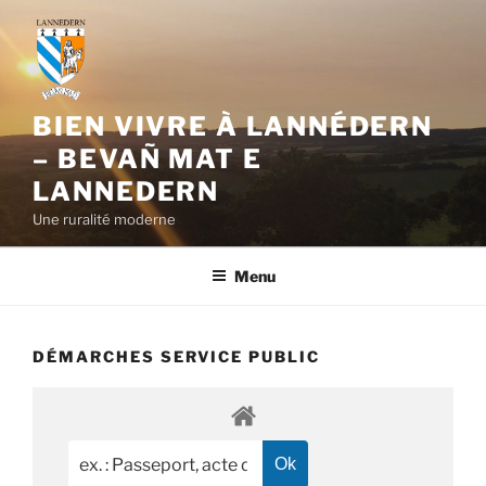
Aller
au
contenu
principal
BIEN VIVRE À LANNÉDERN
– BEVAÑ MAT E
LANNEDERN
Une ruralité moderne
Menu
DÉMARCHES SERVICE PUBLIC