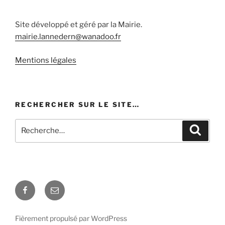
Site développé et géré par la Mairie.
mairie.lannedern@wanadoo.fr
Mentions légales
RECHERCHER SUR LE SITE…
Recherche
Recher
pour
:
Facebook
E-
mail
Fièrement propulsé par WordPress