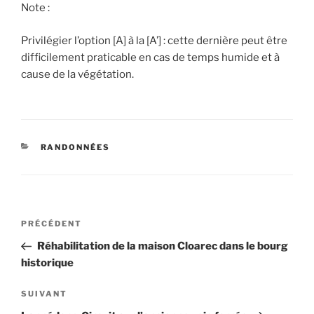
Note :
Privilégier l’option [A] à la [A’] : cette dernière peut être
difficilement praticable en cas de temps humide et à
cause de la végétation.
CATÉGORIES
RANDONNÉES
Navigation
Article
PRÉCÉDENT
de
précédent
Réhabilitation de la maison Cloarec dans le bourg
l’article
historique
Article
SUIVANT
suivant