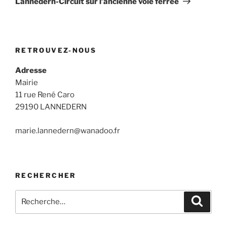
Lannédern-Circuit sur l’ancienne voie ferrée
RETROUVEZ-NOUS
Adresse
Mairie
11 rue René Caro
29190 LANNEDERN
marie.lannedern@wanadoo.fr
RECHERCHER
Recherche
Recher
pour
: