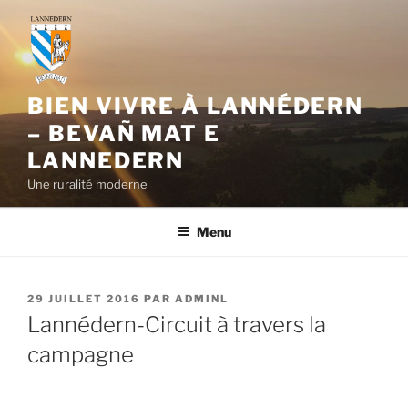
Aller
au
contenu
principal
BIEN VIVRE À LANNÉDERN
– BEVAÑ MAT E
LANNEDERN
Une ruralité moderne
Menu
PUBLIÉ
29 JUILLET 2016
PAR
ADMINL
LE
Lannédern-Circuit à travers la
campagne