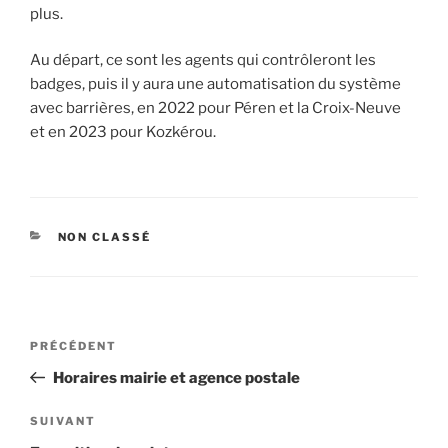
plus.
Au départ, ce sont les agents qui contrôleront les
badges, puis il y aura une automatisation du système
avec barrières, en 2022 pour Péren et la Croix-Neuve
et en 2023 pour Kozkérou.
CATÉGORIES
NON CLASSÉ
Navigation
Article
PRÉCÉDENT
de
précédent
Horaires mairie et agence postale
l’article
Article
SUIVANT
suivant