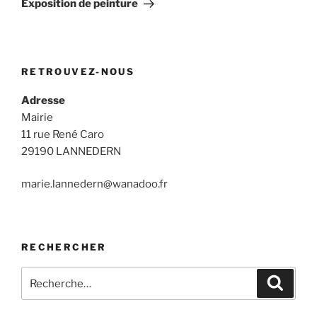
Exposition de peinture
RETROUVEZ-NOUS
Adresse
Mairie
11 rue René Caro
29190 LANNEDERN
marie.lannedern@wanadoo.fr
RECHERCHER
Recherche
Recher
pour
: