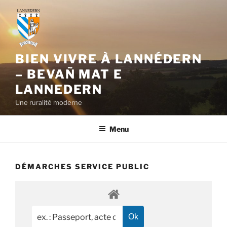
Aller
au
contenu
principal
BIEN VIVRE À LANNÉDERN
– BEVAÑ MAT E
LANNEDERN
Une ruralité moderne
Menu
DÉMARCHES SERVICE PUBLIC