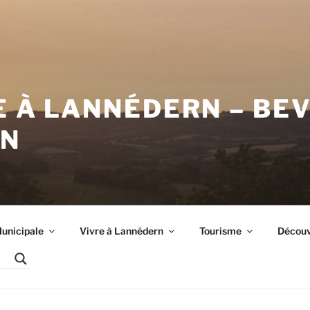
E À LANNÉDERN – BE
RN
unicipale
Vivre à Lannédern
Tourisme
Découvr