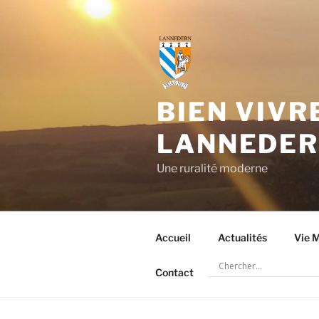
Aller
au
contenu
principal
BIEN VIVR
LANNEDE
Une ruralité moderne
Accueil
Actualités
Vie M
Contact