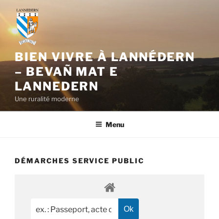
Aller
au
contenu
principal
BIEN VIVRE À LANNÉDERN
– BEVAÑ MAT E
LANNEDERN
Une ruralité moderne
Menu
DÉMARCHES SERVICE PUBLIC