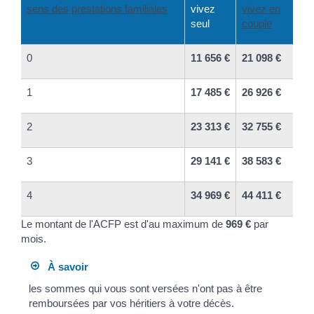
sens des prestations familiales
vivez
vivez en
seul
couple
0
11 656 €
21 098 €
1
17 485 €
26 926 €
2
23 313 €
32 755 €
3
29 141 €
38 583 €
4
34 969 €
44 411 €
Le montant de l'ACFP est d'au maximum de
969 €
par
mois.
À savoir
les sommes qui vous sont versées n'ont pas à être
remboursées par vos héritiers à votre décès.