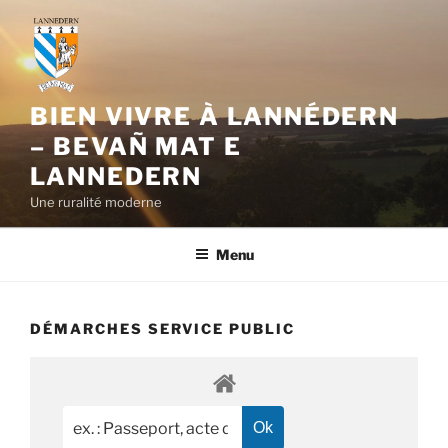
Aller
au
contenu
principal
BIEN VIVRE À LANNÉDERN
– BEVAÑ MAT E
LANNEDERN
Une ruralité moderne
Menu
DÉMARCHES SERVICE PUBLIC