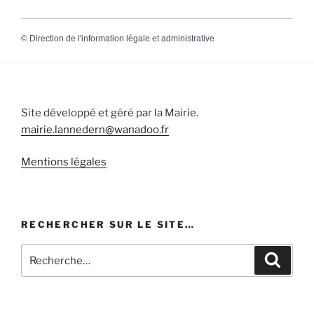
©
Direction de l'information légale et administrative
Site développé et géré par la Mairie.
mairie.lannedern@wanadoo.fr
Mentions légales
RECHERCHER SUR LE SITE…
Recherche
Recher
pour
: