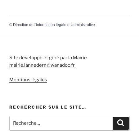
©
Direction de l'information légale et administrative
Site développé et géré par la Mairie.
mairie.lannedern@wanadoo.fr
Mentions légales
RECHERCHER SUR LE SITE…
Recherche
Recher
pour
: