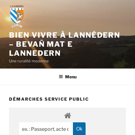
Aller
au
contenu
principal
BIEN VIVRE À LANNÉDERN
– BEVAÑ MAT E
LANNEDERN
Une ruralité moderne
Menu
DÉMARCHES SERVICE PUBLIC