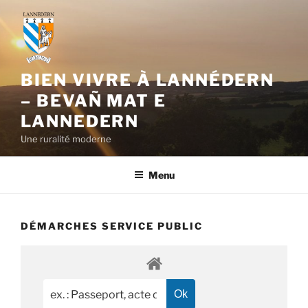
Aller
au
contenu
principal
BIEN VIVRE À LANNÉDERN
– BEVAÑ MAT E
LANNEDERN
Une ruralité moderne
Menu
DÉMARCHES SERVICE PUBLIC