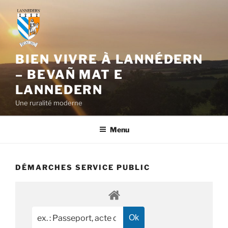
Aller
au
contenu
principal
BIEN VIVRE À LANNÉDERN
– BEVAÑ MAT E
LANNEDERN
Une ruralité moderne
Menu
DÉMARCHES SERVICE PUBLIC