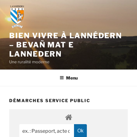
Aller
au
contenu
principal
BIEN VIVRE À LANNÉDERN
– BEVAÑ MAT E
LANNEDERN
Une ruralité moderne
Menu
DÉMARCHES SERVICE PUBLIC