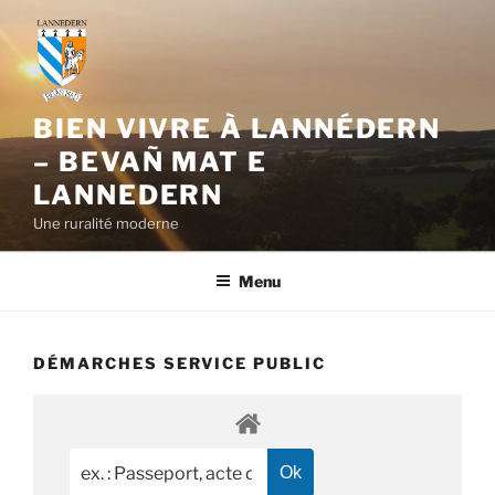
Aller
au
contenu
principal
BIEN VIVRE À LANNÉDERN
– BEVAÑ MAT E
LANNEDERN
Une ruralité moderne
Menu
DÉMARCHES SERVICE PUBLIC