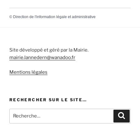
©
Direction de l'information légale et administrative
Site développé et géré par la Mairie.
mairie.lannedern@wanadoo.fr
Mentions légales
RECHERCHER SUR LE SITE…
Recherche
Recher
pour
: