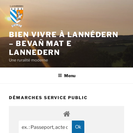
Aller
au
contenu
principal
BIEN VIVRE À LANNÉDERN
– BEVAÑ MAT E
LANNEDERN
Une ruralité moderne
Menu
DÉMARCHES SERVICE PUBLIC