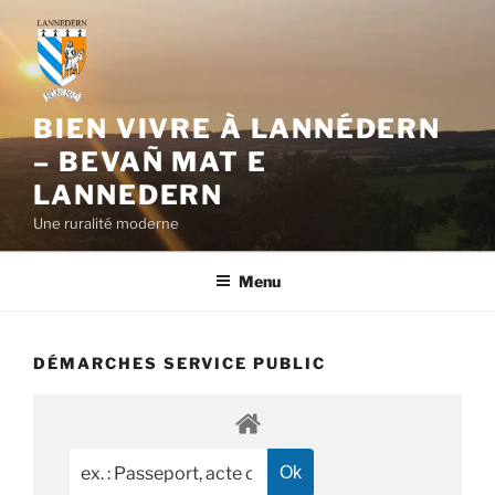
Aller
au
contenu
principal
BIEN VIVRE À LANNÉDERN
– BEVAÑ MAT E
LANNEDERN
Une ruralité moderne
Menu
DÉMARCHES SERVICE PUBLIC