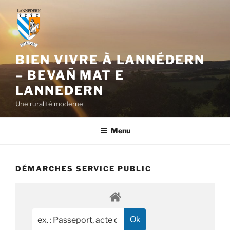
Aller
au
contenu
principal
BIEN VIVRE À LANNÉDERN
– BEVAÑ MAT E
LANNEDERN
Une ruralité moderne
Menu
DÉMARCHES SERVICE PUBLIC