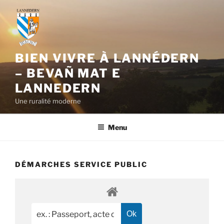
Aller
au
contenu
principal
BIEN VIVRE À LANNÉDERN
– BEVAÑ MAT E
LANNEDERN
Une ruralité moderne
Menu
DÉMARCHES SERVICE PUBLIC