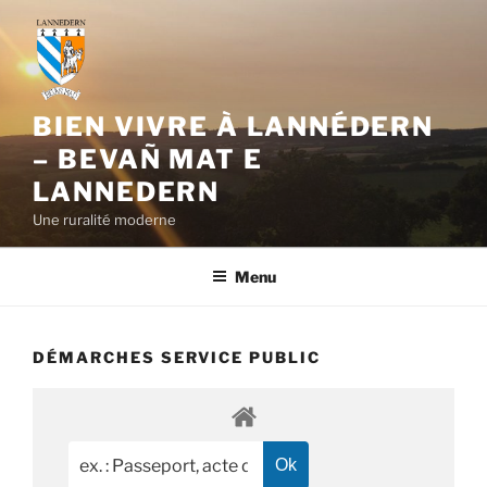
Aller
au
contenu
principal
BIEN VIVRE À LANNÉDERN
– BEVAÑ MAT E
LANNEDERN
Une ruralité moderne
Menu
DÉMARCHES SERVICE PUBLIC