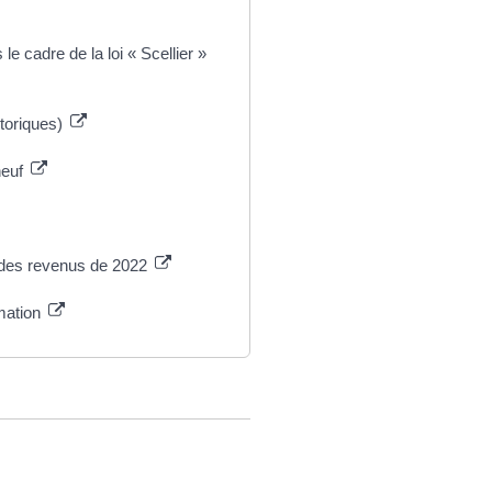
le cadre de la loi « Scellier »
toriques)
neuf
n des revenus de 2022
rmation