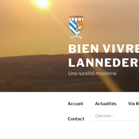
Aller
au
contenu
principal
BIEN VIVR
LANNEDE
Une ruralité moderne
Accueil
Actualités
Vie M
Contact