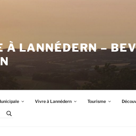
E À LANNÉDERN – BE
RN
unicipale
Vivre à Lannédern
Tourisme
Découvr