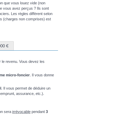
n que vous louez vide (non
ue vous avez perçus ? Ils sont
iers. Les règles diffèrent selon
rs (charges non comprises) est
000 €
r le revenu. Vous devez les
me micro-foncier
. Il vous donne
l
. Il vous permet de déduire un
'emprunt, assurance, etc.).
ion sera
irrévocable
pendant
3