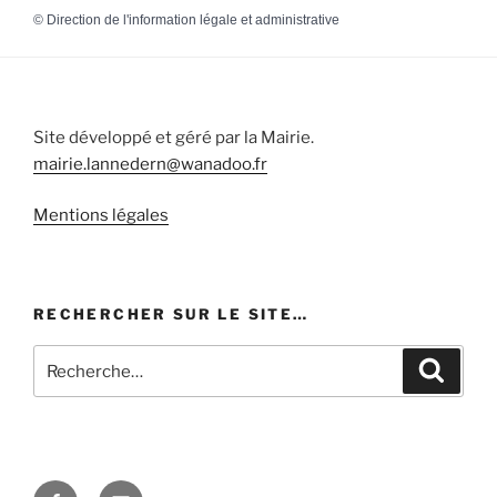
©
Direction de l'information légale et administrative
Site développé et géré par la Mairie.
mairie.lannedern@wanadoo.fr
Mentions légales
RECHERCHER SUR LE SITE…
Recherche
Recher
pour
:
Facebook
E-