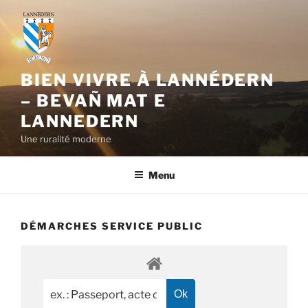
Aller
au
contenu
principal
BIEN VIVRE À LANNÉDERN
– BEVAÑ MAT E
LANNEDERN
Une ruralité moderne
Menu
DÉMARCHES SERVICE PUBLIC