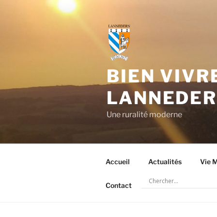
Aller
au
contenu
principal
BIEN VIVR
LANNEDE
Une ruralité moderne
Accueil
Actualités
Vie M
Contact