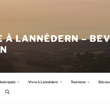
E À LANNÉDERN – BE
RN
unicipale
Vivre à Lannédern
Tourisme
Découvr