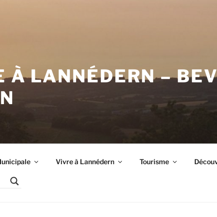
E À LANNÉDERN – BE
RN
unicipale
Vivre à Lannédern
Tourisme
Découvr