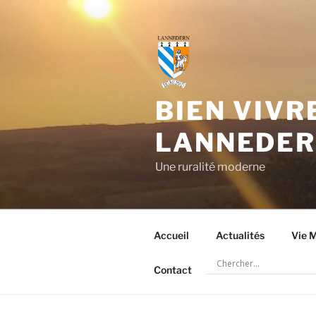
Aller
au
contenu
principal
BIEN VIVR
LANNEDE
Une ruralité moderne
Accueil
Actualités
Vie M
Contact