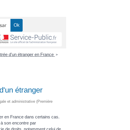
trée d'un étranger en France
>
d'un étranger
égale et administrative (Première
trer en France dans certains cas.
e à son encontre par
icie de droits, notamment celui de