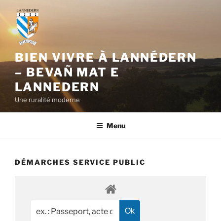
Aller
au
contenu
principal
BIEN VIVRE À LANNÉDERN
– BEVAÑ MAT E
LANNEDERN
Une ruralité moderne
Menu
DÉMARCHES SERVICE PUBLIC