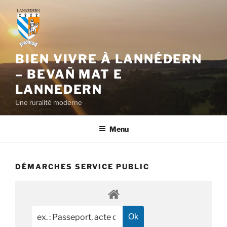
Aller
au
contenu
principal
BIEN VIVRE À LANNÉDERN
– BEVAÑ MAT E
LANNEDERN
Une ruralité moderne
Menu
DÉMARCHES SERVICE PUBLIC