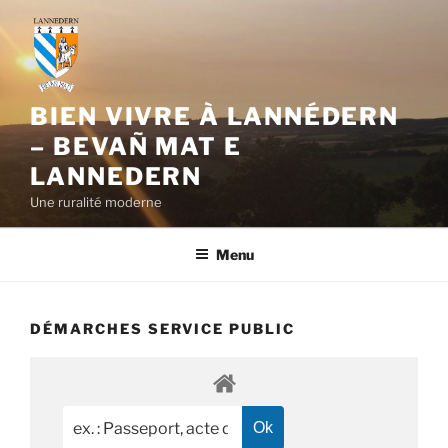
Aller
au
contenu
principal
BIEN VIVRE À LANNÉDERN
– BEVAÑ MAT E
LANNEDERN
Une ruralité moderne
Menu
DÉMARCHES SERVICE PUBLIC