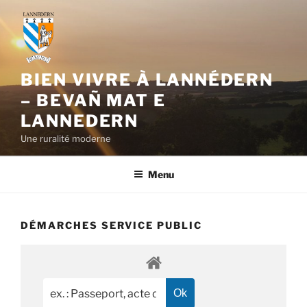
Aller
au
contenu
principal
BIEN VIVRE À LANNÉDERN
– BEVAÑ MAT E
LANNEDERN
Une ruralité moderne
Menu
DÉMARCHES SERVICE PUBLIC