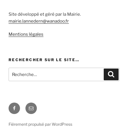
Site développé et géré par la Mairie.
mairie.lannedern@wanadoo.fr
Mentions légales
RECHERCHER SUR LE SITE…
Recherche
Recher
pour
:
Facebook
E-
mail
Fièrement propulsé par WordPress