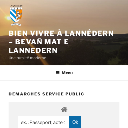
Aller
au
contenu
principal
BIEN VIVRE À LANNÉDERN
– BEVAÑ MAT E
LANNEDERN
Une ruralité moderne
Menu
DÉMARCHES SERVICE PUBLIC