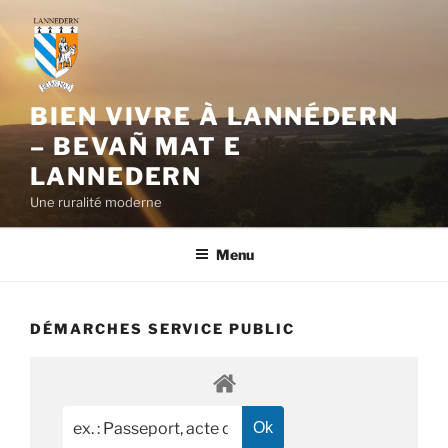
Aller
au
contenu
principal
BIEN VIVRE À LANNÉDERN
– BEVAÑ MAT E
LANNEDERN
Une ruralité moderne
Menu
DÉMARCHES SERVICE PUBLIC