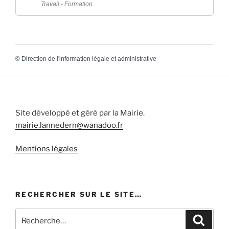
Travail - Formation
©
Direction de l'information légale et administrative
Site développé et géré par la Mairie.
mairie.lannedern@wanadoo.fr
Mentions légales
RECHERCHER SUR LE SITE…
Recherche
Recher
pour