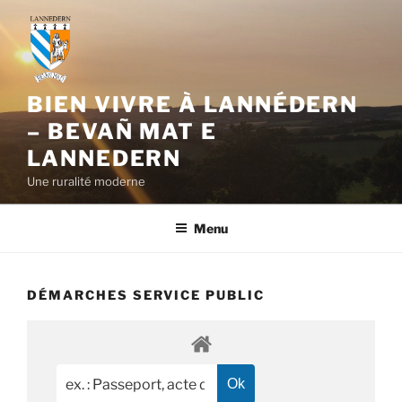
Aller
au
contenu
principal
BIEN VIVRE À LANNÉDERN
– BEVAÑ MAT E
LANNEDERN
Une ruralité moderne
Menu
DÉMARCHES SERVICE PUBLIC