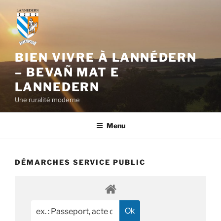
Aller
au
contenu
principal
BIEN VIVRE À LANNÉDERN
– BEVAÑ MAT E
LANNEDERN
Une ruralité moderne
Menu
DÉMARCHES SERVICE PUBLIC