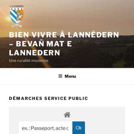
Aller
au
contenu
principal
BIEN VIVRE À LANNÉDERN
– BEVAÑ MAT E
LANNEDERN
Une ruralité moderne
Menu
DÉMARCHES SERVICE PUBLIC