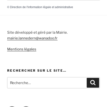
©
Direction de l'information légale et administrative
Site développé et géré par la Mairie.
mairie.lannedern@wanadoo.fr
Mentions légales
RECHERCHER SUR LE SITE…
Recherche
Recher
pour
: