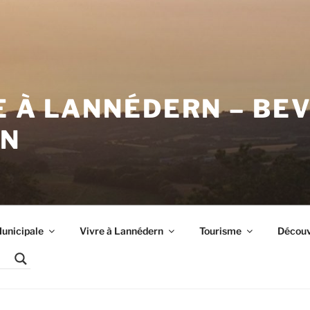
E À LANNÉDERN – BE
RN
unicipale
Vivre à Lannédern
Tourisme
Découvr