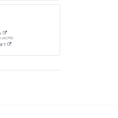
re
ion (ACPR)
if ?