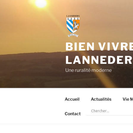
Aller
au
contenu
principal
BIEN VIVR
LANNEDE
Une ruralité moderne
Accueil
Actualités
Vie M
Contact