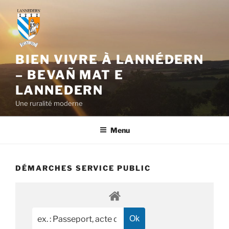
Aller
au
contenu
principal
BIEN VIVRE À LANNÉDERN
– BEVAÑ MAT E
LANNEDERN
Une ruralité moderne
Menu
DÉMARCHES SERVICE PUBLIC