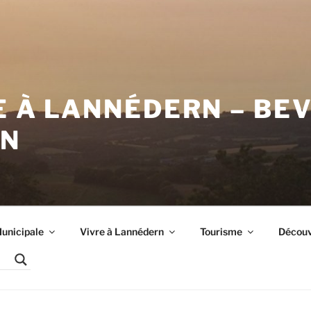
E À LANNÉDERN – BE
RN
unicipale
Vivre à Lannédern
Tourisme
Découvr