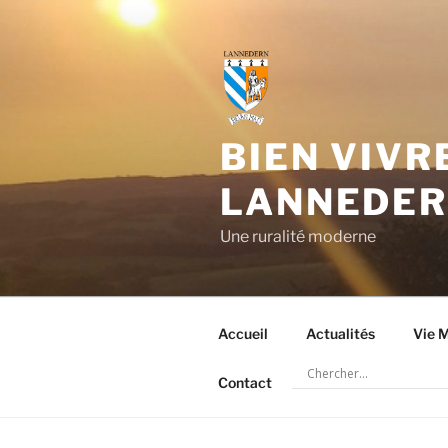
Aller
au
contenu
principal
BIEN VIVR
LANNEDE
Une ruralité moderne
Accueil
Actualités
Vie M
Contact