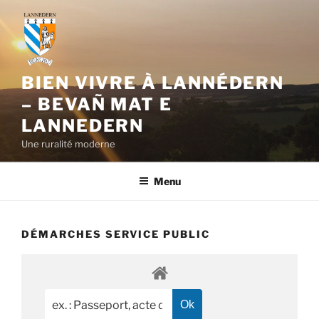
Aller
au
contenu
principal
BIEN VIVRE À LANNÉDERN
– BEVAÑ MAT E
LANNEDERN
Une ruralité moderne
Menu
DÉMARCHES SERVICE PUBLIC