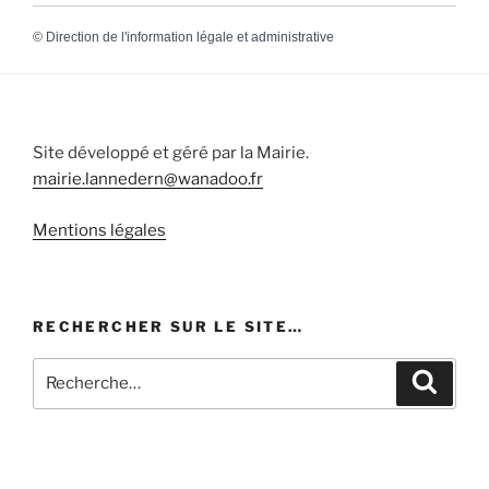
©
Direction de l'information légale et administrative
Site développé et géré par la Mairie.
mairie.lannedern@wanadoo.fr
Mentions légales
RECHERCHER SUR LE SITE…
Recherche
Recher
pour
: