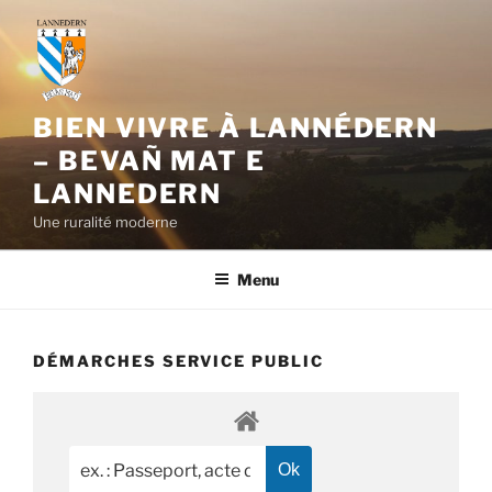
Aller
au
contenu
principal
BIEN VIVRE À LANNÉDERN
– BEVAÑ MAT E
LANNEDERN
Une ruralité moderne
Menu
DÉMARCHES SERVICE PUBLIC