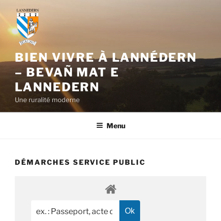
Aller
au
contenu
principal
BIEN VIVRE À LANNÉDERN
– BEVAÑ MAT E
LANNEDERN
Une ruralité moderne
Menu
DÉMARCHES SERVICE PUBLIC