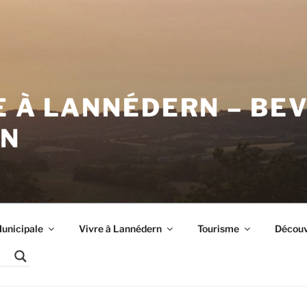
E À LANNÉDERN – BE
RN
unicipale
Vivre à Lannédern
Tourisme
Découvr