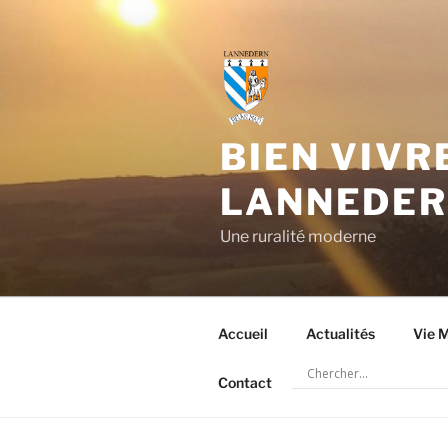
Aller
au
contenu
principal
BIEN VIVR
LANNEDE
Une ruralité moderne
Accueil
Actualités
Vie M
Contact