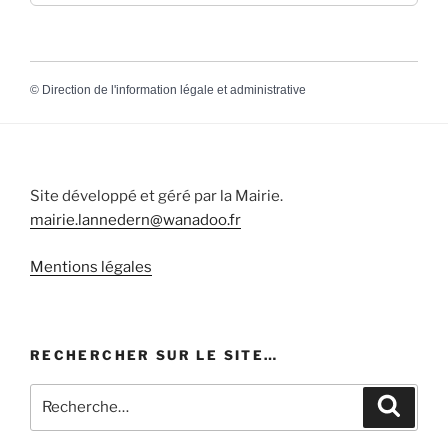
©
Direction de l'information légale et administrative
Site développé et géré par la Mairie.
mairie.lannedern@wanadoo.fr
Mentions légales
RECHERCHER SUR LE SITE…
Recherche
Recher
pour
: