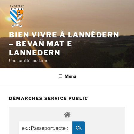
Aller
au
contenu
principal
BIEN VIVRE À LANNÉDERN
– BEVAÑ MAT E
LANNEDERN
Une ruralité moderne
Menu
DÉMARCHES SERVICE PUBLIC