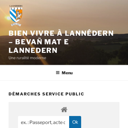
Aller
au
contenu
principal
BIEN VIVRE À LANNÉDERN
– BEVAÑ MAT E
LANNEDERN
Une ruralité moderne
Menu
DÉMARCHES SERVICE PUBLIC