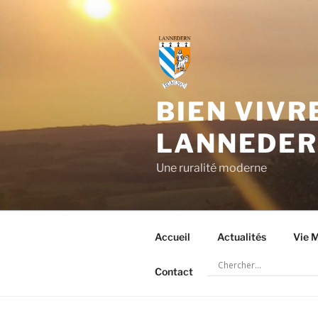
Aller
au
contenu
principal
BIEN VIVR
LANNEDE
Une ruralité moderne
Accueil
Actualités
Vie M
Contact