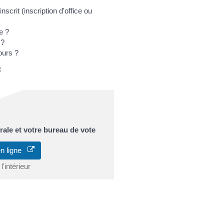
nscrit (inscription d'office ou
e ?
 ?
ours ?
:
orale et votre bureau de vote
en ligne
'intérieur