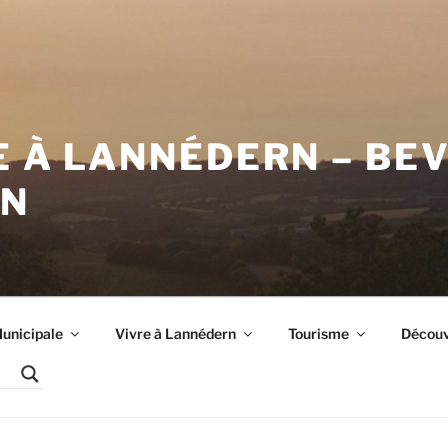
E À LANNÉDERN – BE
RN
unicipale
Vivre à Lannédern
Tourisme
Découvr