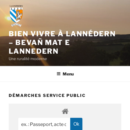
Aller
au
contenu
principal
BIEN VIVRE À LANNÉDERN
– BEVAÑ MAT E
LANNEDERN
Une ruralité moderne
Menu
DÉMARCHES SERVICE PUBLIC