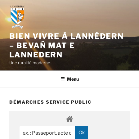
Aller
au
contenu
principal
BIEN VIVRE À LANNÉDERN
– BEVAÑ MAT E
LANNEDERN
Une ruralité moderne
Menu
DÉMARCHES SERVICE PUBLIC