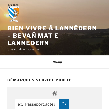
Aller
au
contenu
principal
BIEN VIVRE À LANNÉDERN
– BEVAÑ MAT E
LANNEDERN
Une ruralité moderne
Menu
DÉMARCHES SERVICE PUBLIC