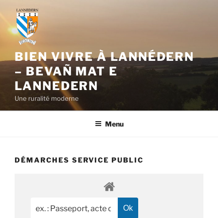
Aller
au
contenu
principal
BIEN VIVRE À LANNÉDERN
– BEVAÑ MAT E
LANNEDERN
Une ruralité moderne
Menu
DÉMARCHES SERVICE PUBLIC