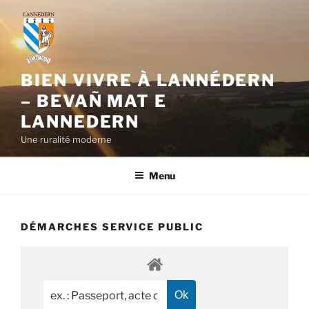
Aller
au
contenu
principal
BIEN VIVRE À LANNÉDERN
– BEVAÑ MAT E
LANNEDERN
Une ruralité moderne
Menu
DÉMARCHES SERVICE PUBLIC