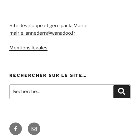
Site développé et géré par la Mairie.
mairie.lannedern@wanadoo.fr
Mentions légales
RECHERCHER SUR LE SITE…
Recherche
Recher
pour
:
Facebook
E-
mail