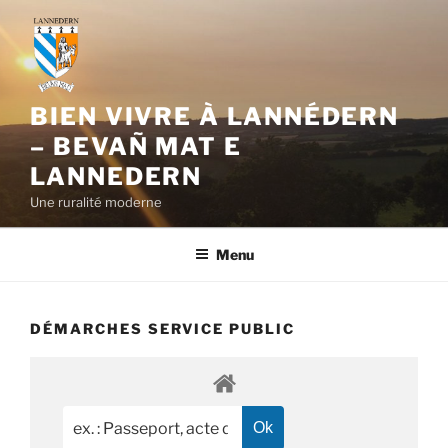
Aller
au
contenu
principal
BIEN VIVRE À LANNÉDERN
– BEVAÑ MAT E
LANNEDERN
Une ruralité moderne
Menu
DÉMARCHES SERVICE PUBLIC