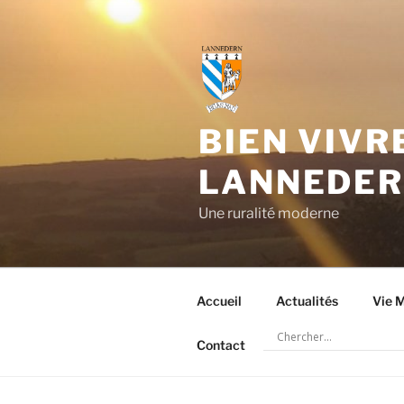
Aller
au
contenu
principal
BIEN VIVR
LANNEDE
Une ruralité moderne
Accueil
Actualités
Vie M
Contact