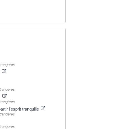
étrangères
s
étrangères
s
étrangères
rtir l'esprit tranquille
étrangères
étrangères