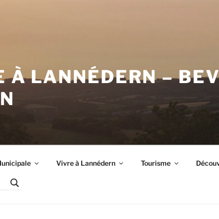
E À LANNÉDERN – BE
RN
unicipale
Vivre à Lannédern
Tourisme
Découvr