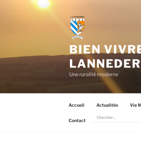
Aller
au
contenu
principal
BIEN VIVR
LANNEDE
Une ruralité moderne
Accueil
Actualités
Vie M
Contact